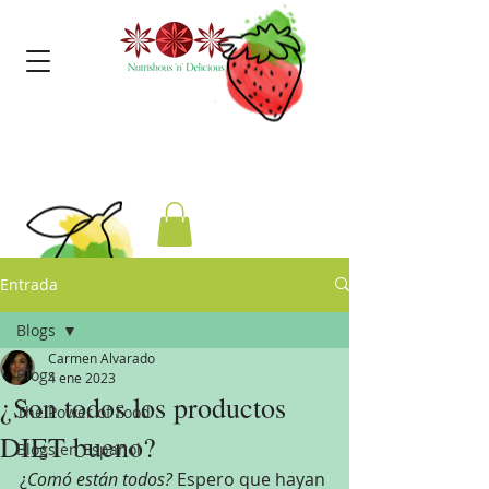
Entrada
Blogs
Carmen Alvarado
Blogs
4 ene 2023
¿Son todos los productos
The Power of Food
DIET bueno?
Blogs en Español
¿
Comó están todos? 
Espero que hayan 