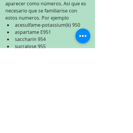
aparecer como números. Asi que es 
necesario que se familiarise con 
estos numeros. Por ejemplo
acesulfame-potassium(k) 950
aspartame E951
saccharin 954
sucralose 955
Yo siempre dígo cuando, me voy a 
servir una bebida, 
"Me tomo la version 
con plomo".
Cúales son tús pensamientos??
Si tienes cúal quier tipo de 
preocupacíon de salud por favor vaya a 
ver su doctor. Yo estoy aqui para guiarlo 
con sus preocupacíones sobre su bien 